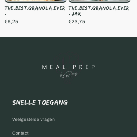
The.Best.Granola.Ever
The.Best.Granola.Ever
. Jar
.
Normale
€23,75
Normale
€6,25
prijs
prijs
Snelle toegang
Veelgestelde vragen
Contact