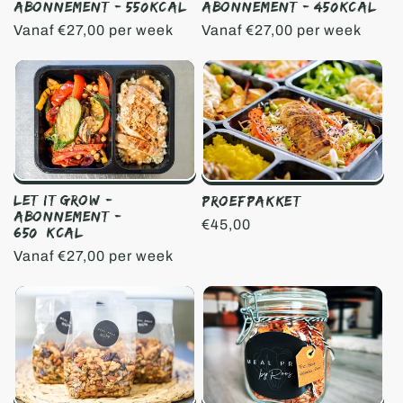
Abonnement - 550Kcal
Abonnement - 450Kcal
i
Normale
Vanaf €27,00 per week
Normale
Vanaf €27,00 per week
prijs
prijs
e
:
Let It Grow -
Proefpakket
Abonnement -
Normale
€45,00
650+Kcal
prijs
Normale
Vanaf €27,00 per week
prijs