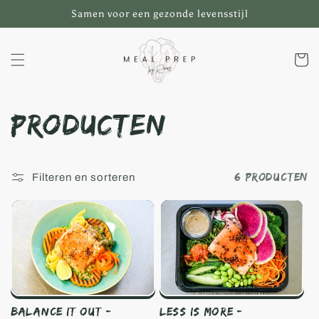
Meteen
Samen voor een gezonde levensstijl
naar de
content
Winkelwa
C
Producten
o
6 producten
Filteren en sorteren
l
l
e
c
t
Balance It Out -
Less Is More -