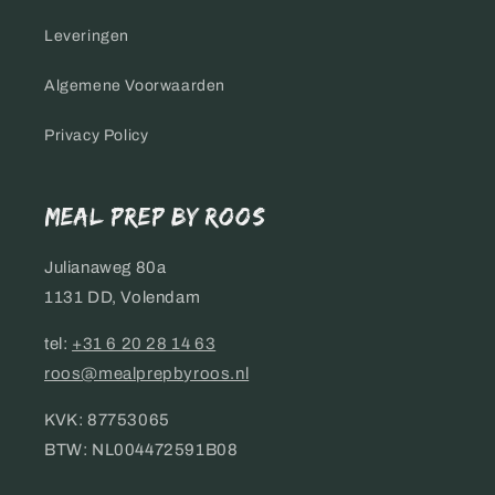
Leveringen
Algemene Voorwaarden
Privacy Policy
Meal Prep by Roos
Julianaweg 80a
1131 DD, Volendam
tel:
+31 6 20 28 14 63
roos@mealprepbyroos.nl
KVK: 87753065
BTW: NL004472591B08